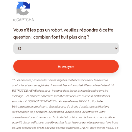
Vous n'êtes pas un robot, veuillez répondre à cette
question : combien font huit plus cinq ?
Envoyer
** Les données personnelles communiquées sont nécessaires aux fins de vous
contacter et sont enregistrées dans un fichier informatisé. Elles sont destinées à LE
BISTROT DE MÉMÉ et ses sous-traitants dans le seul but de répondre à votre
message. Les données collectées seront communiquées aux seuls destinataires
suivants: LE BISTROT DE MÉMÉ 27 b Av. des Minimes 17000 La Rochelle
bistrotdememe@gmail.com. Vous disposez de droits d’accès, de rectification,
d’effacement, de portabilité, de limitation, d’opposition, de retrait de votre
consentement à tout moment et du droit d’introduire une réclamation auprès d’une
autorité de contrôle, ainsi que d’organiser le sort de vos données post-mortem. Vous
pouvez exercer ces droits par voie postale à l'adresse 27 b Av. des Minimes 17000 La