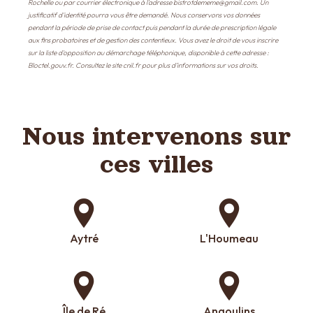
Rochelle ou par courrier électronique à l'adresse bistrotdememe@gmail.com. Un
justificatif d'identité pourra vous être demandé. Nous conservons vos données
pendant la période de prise de contact puis pendant la durée de prescription légale
aux fins probatoires et de gestion des contentieux. Vous avez le droit de vous inscrire
sur la liste d'opposition au démarchage téléphonique, disponible à cette adresse :
Bloctel.gouv.fr
. Consultez le site cnil.fr pour plus d’informations sur vos droits.
Nous intervenons sur
ces villes
Aytré
L'Houmeau
Île de Ré
Angoulins