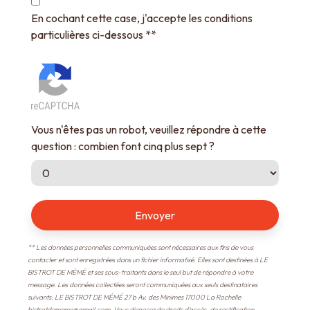
En cochant cette case, j'accepte les conditions
particulières ci-dessous **
Vous n'êtes pas un robot, veuillez répondre à cette
question : combien font cinq plus sept ?
Envoyer
** Les données personnelles communiquées sont nécessaires aux fins de vous
contacter et sont enregistrées dans un fichier informatisé. Elles sont destinées à LE
BISTROT DE MÉMÉ et ses sous-traitants dans le seul but de répondre à votre
message. Les données collectées seront communiquées aux seuls destinataires
suivants: LE BISTROT DE MÉMÉ 27 b Av. des Minimes 17000 La Rochelle
bistrotdememe@gmail.com. Vous disposez de droits d’accès, de rectification,