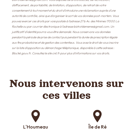
d’effacement, de portabilité, de limitation, d’opposition, de retrait de votre
consentement à tout moment et du droit d’introduire une réclamation auprès d’une
autorité de contrôle, ainsi que d’organiser le sort de vos données post-mortem. Vous
pouvez exercer ces droits par voie postale à l'adresse 27 b Av. des Minimes 17000 La
Rochelle ou par courrier électronique à l'adresse bistrotdememe@gmail.com. Un
justificatif d'identité pourra vous être demandé. Nous conservons vos données
pendant la période de prise de contact puis pendant la durée de prescription légale
aux fins probatoires et de gestion des contentieux. Vous avez le droit de vous inscrire
sur la liste d'opposition au démarchage téléphonique, disponible à cette adresse :
Bloctel.gouv.fr
. Consultez le site cnil.fr pour plus d’informations sur vos droits.
Nous intervenons sur
ces villes
L'Houmeau
Île de Ré