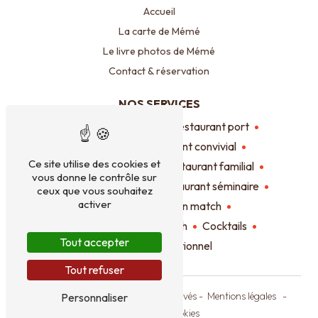
Accueil
La carte de Mémé
Le livre photos de Mémé
Contact & réservation
NOS SERVICES
Bistrot
Restaurant
Restaurant port
Bistrot port
Restaurant convivial
Ce site utilise des cookies et
Restaurant terrasse
Restaurant familial
vous donne le contrôle sur
Restaurant vue mer
Restaurant séminaire
ceux que vous souhaitez
activer
Tapas
Bar diffusion match
Restaurant diffusion match
Cocktails
Tout accepter
Restaurant traditionnel
Tout refuser
©
Vistalid
- 2026 - Tous droits réservés -
Mentions légales
-
Personnaliser
Gestion des cookies