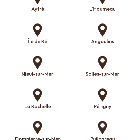
Aytré
L'Houmeau
Île de Ré
Angoulins
Nieul-sur-Mer
Salles-sur-Mer
La Rochelle
Périgny
Dompierre-sur-Mer
Puilboreau