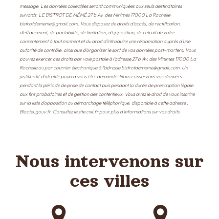
message. Les données collectées seront communiquées aux seuls destinataires
suivants: LE BISTROT DE MÉMÉ 27 b Av. des Minimes 17000 La Rochelle
bistrotdememe@gmail.com. Vous disposez de droits d’accès, de rectification,
d’effacement, de portabilité, de limitation, d’opposition, de retrait de votre
consentement à tout moment et du droit d’introduire une réclamation auprès d’une
autorité de contrôle, ainsi que d’organiser le sort de vos données post-mortem. Vous
pouvez exercer ces droits par voie postale à l'adresse 27 b Av. des Minimes 17000 La
Rochelle ou par courrier électronique à l'adresse bistrotdememe@gmail.com. Un
justificatif d'identité pourra vous être demandé. Nous conservons vos données
pendant la période de prise de contact puis pendant la durée de prescription légale
aux fins probatoires et de gestion des contentieux. Vous avez le droit de vous inscrire
sur la liste d'opposition au démarchage téléphonique, disponible à cette adresse :
Bloctel.gouv.fr
. Consultez le site cnil.fr pour plus d’informations sur vos droits.
Nous intervenons sur
ces villes